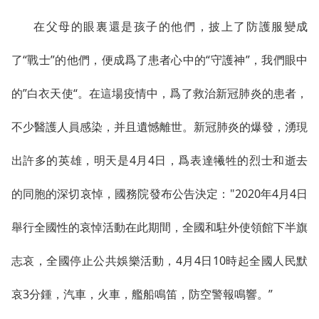
在父母的眼裏還是孩子的他們，披上了防護服變成
了“戰士”的他們，便成爲了患者心中的“守護神”，我們眼中
的”白衣天使“。在這場疫情中，爲了救治新冠肺炎的患者，
不少醫護人員感染，并且遺憾離世。新冠肺炎的爆發，湧現
出許多的英雄，明天是4月4日，爲表達犧牲的烈士和逝去
的同胞的深切哀悼，國務院發布公告決定："2020年4月4日
舉行全國性的哀悼活動在此期間，全國和駐外使領館下半旗
志哀，全國停止公共娛樂活動，4月4日10時起全國人民默
哀3分鍾，汽車，火車，艦船鳴笛，防空警報鳴響。”