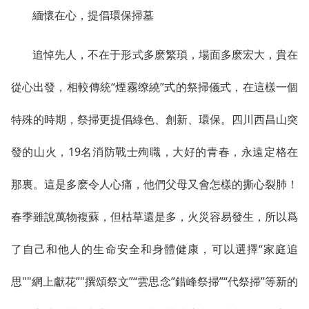
緬懷在心，提倡環保掃墓
追悼先人，不在于形式多麽繁瑣，場面多麽宏大，貴在
從心出發，相較傳統“煙霧缭繞”式的祭掃儀式，在這樣一個
特殊的時期，祭掃更提倡綠色、創新、環保。四川西昌山突
發的山火，19名消防戰士殉職，大好的青春，永遠定格在
那裏。這是多麽令人心痛，他們父母又會怎樣的撕心裂肺！
春季雖說萬物複蘇，但枯草還是多，火災容易發生，所以爲
了自己和他人的生命安全和身體健康，可以選擇“家庭追
思""網上獻花”"撰頌祭文”“雲思念”錯峰祭掃”“代祭掃”等新的