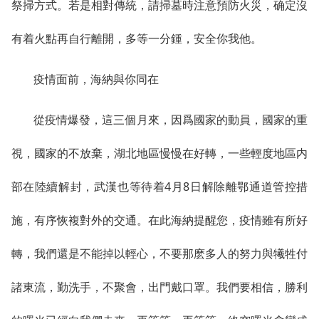
祭掃方式。若是相對傳統，請掃墓時注意預防火災，确定沒
有着火點再自行離開，多等一分鍾，安全你我他。
疫情面前，海納與你同在
從疫情爆發，這三個月來，因爲國家的動員，國家的重
視，國家的不放棄，湖北地區慢慢在好轉，一些輕度地區内
部在陸續解封，武漢也等待着4月8日解除離鄂通道管控措
施，有序恢複對外的交通。在此海納提醒您，疫情雖有所好
轉，我們還是不能掉以輕心，不要那麽多人的努力與犧牲付
諸東流，勤洗手，不聚會，出門戴口罩。我們要相信，勝利