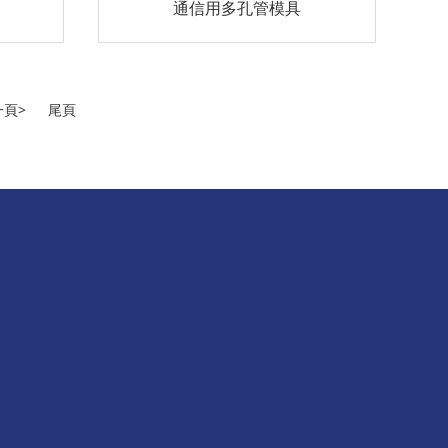
通信用多孔管模具
一頁>
尾頁