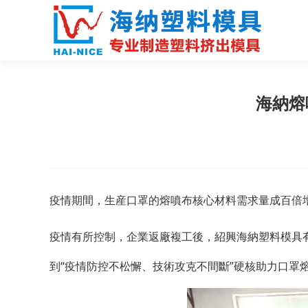
海納熔
疫情期間，生産口罩的熔噴布核心材料需求量成百倍增
疫情有所控制，企業返廠複工後，紹興海納塑料模具
到“疫情防控不松懈、技術攻克不間斷”硬核助力口罩