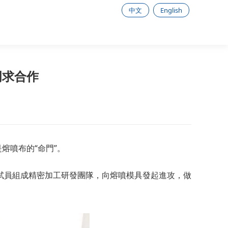
中文
English
門求合作
熔噴布的“命門”。
試員組成精密加工研發團隊，向熔噴模具發起進攻，做